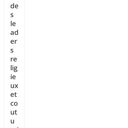
de
s
le
ad
er
s
re
lig
ie
ux
et
co
ut
u