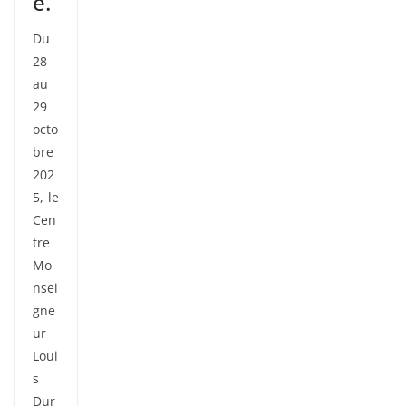
e.
Du
28
au
29
octo
bre
202
5, le
Cen
tre
Mo
nsei
gne
ur
Loui
s
Dur