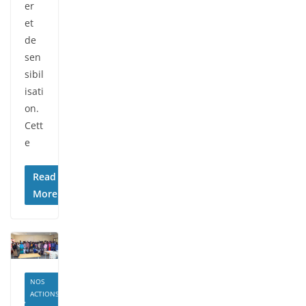
er
et
de
sen
sibil
isati
on.
Cett
e
Read
More
NOS
ACTIONS