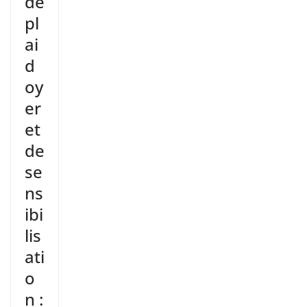
de
pl
ai
d
oy
er
et
de
se
ns
ibi
lis
ati
o
n :