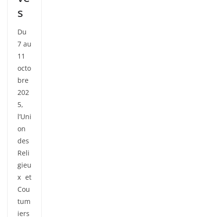
s
Du
7 au
11
octo
bre
202
5,
l’Uni
on
des
Reli
gieu
x et
Cou
tum
iers