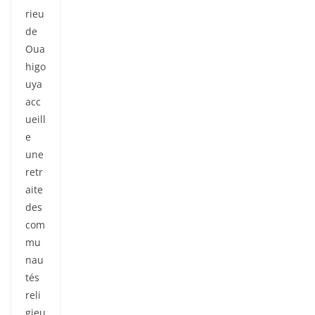
rieu
de
Oua
higo
uya
acc
ueill
e
une
retr
aite
des
com
mu
nau
tés
reli
gieu