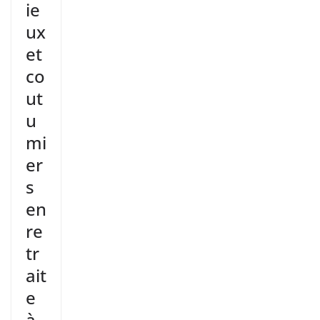
ie
ux
et
co
ut
u
mi
er
s
en
re
tr
ait
e
à