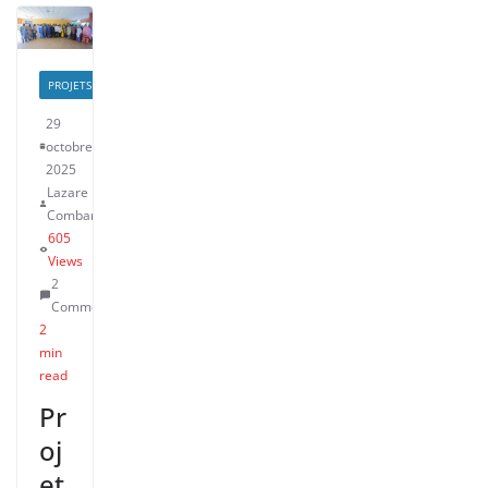
PROJETS
29
octobre
2025
Lazare
Combary
605
Views
2
Comments
2
min
read
Pr
oj
et