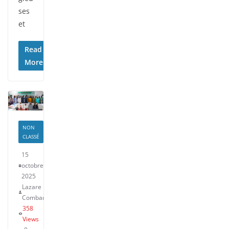
ses
et
Read
More
NON
CLASSÉ
15
octobre
2025
Lazare
Combary
358
Views