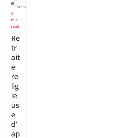
0
Comments
3
min
read
Re
tr
ait
e
re
lig
ie
us
e
d’
ap