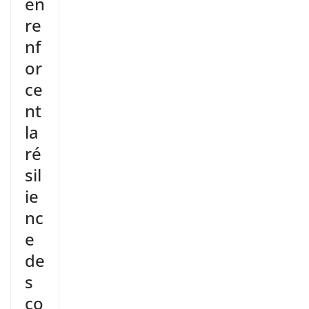
en
re
nf
or
ce
nt
la
ré
sil
ie
nc
e
de
s
co