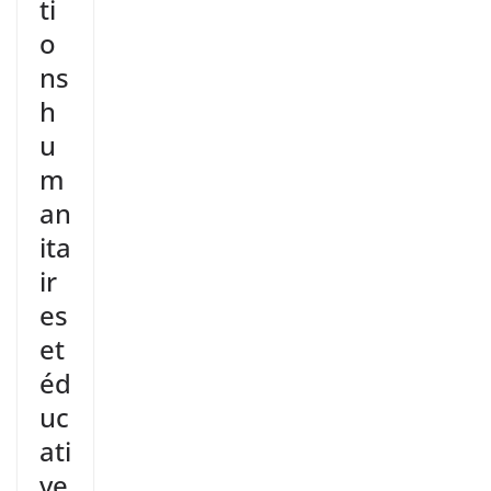
ti
o
ns
h
u
m
an
ita
ir
es
et
éd
uc
ati
ve