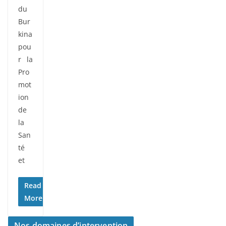
du
Bur
kina
pou
r la
Pro
mot
ion
de
la
San
té
et
Read
More
Nos domaines d’intervention