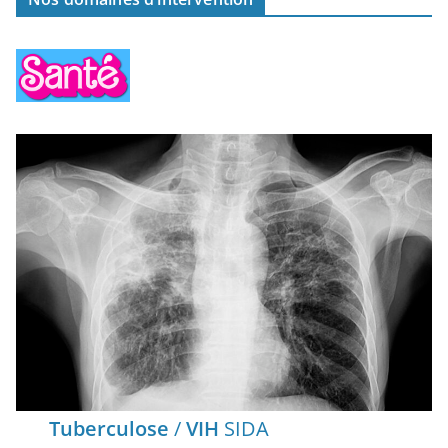
Tuberculose
/
VIH
SIDA