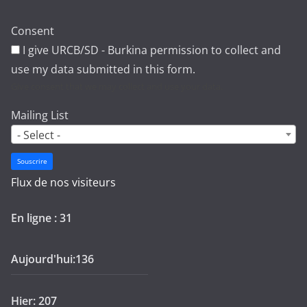
Consent
I give URCB/SD - Burkina permission to collect and
use my data submitted in this form.
Give consent that we may collect and use your data.
Mailing List
- Select -
Souscrire
Flux de nos visiteurs
En ligne : 31
Aujourd'hui:136
Hier: 207