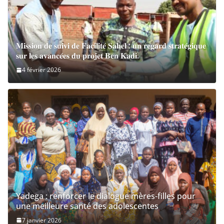
𝐌𝐢𝐬𝐬𝐢𝐨𝐧 𝐝𝐞 𝐬𝐮𝐢𝐯𝐢 𝐝𝐞 𝐅𝐚𝐜𝐢𝐥𝐢𝐭𝐞́ 𝐒𝐚𝐡𝐞𝐥 : 𝐮𝐧 𝐫𝐞𝐠𝐚𝐫𝐝 𝐬𝐭𝐫𝐚𝐭𝐞́𝐠𝐢𝐪𝐮𝐞
𝐬𝐮𝐫 𝐥𝐞𝐬 𝐚𝐯𝐚𝐧𝐜𝐞́𝐞𝐬 𝐝𝐮 𝐩𝐫𝐨𝐣𝐞𝐭 𝐁𝐞𝐧 𝐊𝐚𝐝𝐢.
4 février 2026
Yadega : renforcer le dialogue mères-filles pour
une meilleure santé des adolescentes
7 janvier 2026