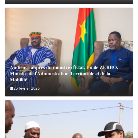
𝐀𝐮𝐝𝐢𝐞𝐧𝐜𝐞 𝐚𝐮𝐩𝐫𝐞̀𝐬 𝐝𝐮 𝐦𝐢𝐧𝐢𝐬𝐭𝐫𝐞 𝐝’𝐄𝐭𝐚𝐭, 𝐄́𝐦𝐢𝐥𝐞 𝐙𝐄𝐑𝐁𝐎,
𝐌𝐢𝐧𝐢𝐬𝐭𝐫𝐞 𝐝𝐞 𝐥’𝐀𝐝𝐦𝐢𝐧𝐢𝐬𝐭𝐫𝐚𝐭𝐢𝐨𝐧 𝐓𝐞𝐫𝐫𝐢𝐭𝐨𝐫𝐢𝐚𝐥𝐞 𝐞𝐭 𝐝𝐞 𝐥𝐚
𝐌𝐨𝐛𝐢𝐥𝐢𝐭𝐞́.
25 février 2026