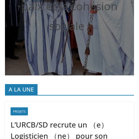
paix et la cohésion
sociale !
A LA UNE
PROJETS
L’URCB/SD recrute un （e）
Logisticien （ne） pour son