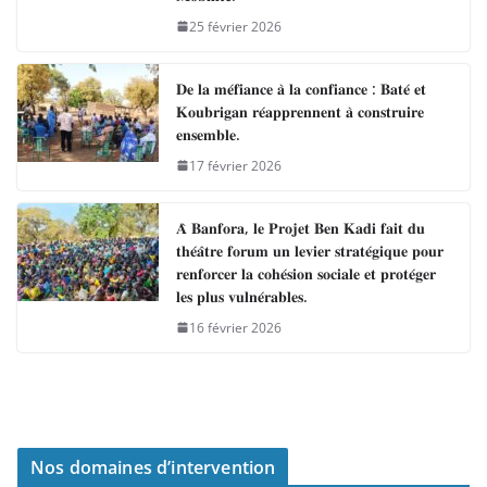
25 février 2026
𝐃𝐞 𝐥𝐚 𝐦𝐞́𝐟𝐢𝐚𝐧𝐜𝐞 𝐚̀ 𝐥𝐚 𝐜𝐨𝐧𝐟𝐢𝐚𝐧𝐜𝐞 : 𝐁𝐚𝐭𝐞́ 𝐞𝐭
𝐊𝐨𝐮𝐛𝐫𝐢𝐠𝐚𝐧 𝐫𝐞́𝐚𝐩𝐩𝐫𝐞𝐧𝐧𝐞𝐧𝐭 𝐚̀ 𝐜𝐨𝐧𝐬𝐭𝐫𝐮𝐢𝐫𝐞
𝐞𝐧𝐬𝐞𝐦𝐛𝐥𝐞.
17 février 2026
𝐀̀ 𝐁𝐚𝐧𝐟𝐨𝐫𝐚, 𝐥𝐞 𝐏𝐫𝐨𝐣𝐞𝐭 𝐁𝐞𝐧 𝐊𝐚𝐝𝐢 𝐟𝐚𝐢𝐭 𝐝𝐮
𝐭𝐡𝐞́𝐚̂𝐭𝐫𝐞 𝐟𝐨𝐫𝐮𝐦 𝐮𝐧 𝐥𝐞𝐯𝐢𝐞𝐫 𝐬𝐭𝐫𝐚𝐭𝐞́𝐠𝐢𝐪𝐮𝐞 𝐩𝐨𝐮𝐫
𝐫𝐞𝐧𝐟𝐨𝐫𝐜𝐞𝐫 𝐥𝐚 𝐜𝐨𝐡𝐞́𝐬𝐢𝐨𝐧 𝐬𝐨𝐜𝐢𝐚𝐥𝐞 𝐞𝐭 𝐩𝐫𝐨𝐭𝐞́𝐠𝐞𝐫
𝐥𝐞𝐬 𝐩𝐥𝐮𝐬 𝐯𝐮𝐥𝐧𝐞́𝐫𝐚𝐛𝐥𝐞𝐬.
16 février 2026
Nos domaines d’intervention