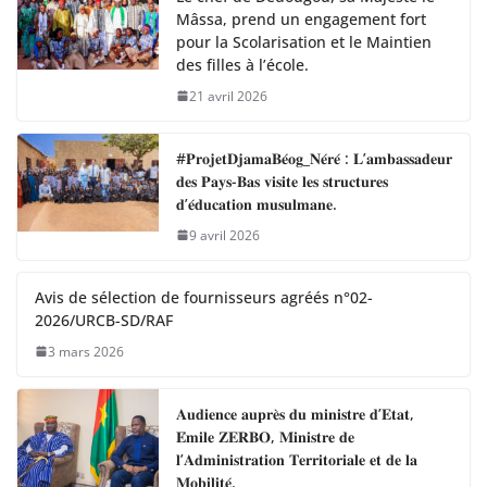
Mâssa, prend un engagement fort
pour la Scolarisation et le Maintien
des filles à l’école.
21 avril 2026
#𝐏𝐫𝐨𝐣𝐞𝐭𝐃𝐣𝐚𝐦𝐚𝐁𝐞́𝐨𝐠_𝐍𝐞́𝐫𝐞́ : 𝐋’𝐚𝐦𝐛𝐚𝐬𝐬𝐚𝐝𝐞𝐮𝐫
𝐝𝐞𝐬 𝐏𝐚𝐲𝐬-𝐁𝐚𝐬 𝐯𝐢𝐬𝐢𝐭𝐞 𝐥𝐞𝐬 𝐬𝐭𝐫𝐮𝐜𝐭𝐮𝐫𝐞𝐬
𝐝’𝐞́𝐝𝐮𝐜𝐚𝐭𝐢𝐨𝐧 𝐦𝐮𝐬𝐮𝐥𝐦𝐚𝐧𝐞.
9 avril 2026
Avis de sélection de fournisseurs agréés n°02-
2026/URCB-SD/RAF
3 mars 2026
𝐀𝐮𝐝𝐢𝐞𝐧𝐜𝐞 𝐚𝐮𝐩𝐫𝐞̀𝐬 𝐝𝐮 𝐦𝐢𝐧𝐢𝐬𝐭𝐫𝐞 𝐝’𝐄𝐭𝐚𝐭,
𝐄́𝐦𝐢𝐥𝐞 𝐙𝐄𝐑𝐁𝐎, 𝐌𝐢𝐧𝐢𝐬𝐭𝐫𝐞 𝐝𝐞
𝐥’𝐀𝐝𝐦𝐢𝐧𝐢𝐬𝐭𝐫𝐚𝐭𝐢𝐨𝐧 𝐓𝐞𝐫𝐫𝐢𝐭𝐨𝐫𝐢𝐚𝐥𝐞 𝐞𝐭 𝐝𝐞 𝐥𝐚
𝐌𝐨𝐛𝐢𝐥𝐢𝐭𝐞́.