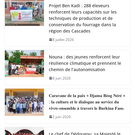
Projet Ben Kadi : 288 éleveurs
renforcent leurs capacités sur les
techniques de production et de
conservation du fourrage dans la
région des Cascades
8 juillet 2026
Nouna : des jeunes renforcent leur
résilience climatique et prennent le
chemin de l’autonomisation
8 juin 2026
𝐂𝐚𝐫𝐚𝐯𝐚𝐧𝐞 𝐝𝐞 𝐥𝐚 𝐩𝐚𝐢𝐱 « 𝐃𝐣𝐚𝐦𝐚 𝐁𝐞́𝐨𝐠 𝐍𝐞́𝐫𝐞́ »
: 𝐥𝐚 𝐜𝐮𝐥𝐭𝐮𝐫𝐞 𝐞𝐭 𝐥𝐞 𝐝𝐢𝐚𝐥𝐨𝐠𝐮𝐞 𝐚𝐮 𝐬𝐞𝐫𝐯𝐢𝐜𝐞 𝐝𝐮
𝐯𝐢𝐯𝐫𝐞-𝐞𝐧𝐬𝐞𝐦𝐛𝐥𝐞 𝐚̀ 𝐭𝐫𝐚𝐯𝐞𝐫𝐬 𝐥𝐞 𝐁𝐮𝐫𝐤𝐢𝐧𝐚 𝐅𝐚𝐬𝐨.
2 juin 2026
Le chef de Dédougou, sa Majesté le