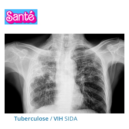
Tuberculose
/
VIH
SIDA