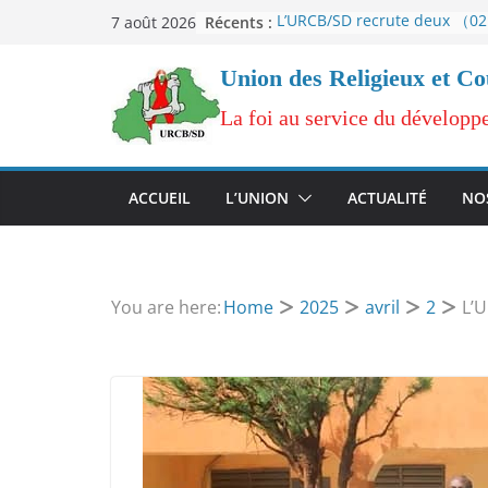
Passer
Récents :
L’URCB/SD recrute deux （0
7 août 2026
au
Agents d’Appui Communauta
pour le projet RRM-EEI
contenu
Union des Religieux et C
Avis de résultats au Recrut
d’un （01） Animateur.
La foi au service du développ
AVIS DE RÉSULTATS AU
RECRUTEMENT de deux （0
Agents d’Appui Communauta
L’URCB/SD recrute un （e）
ACCUEIL
L’UNION
ACTUALITÉ
NO
Logisticien （ne） pour son p
d’éducation en situation d’u
L’URCB/SD recrute un Anima
pour le projet Sini-Gnèsigui 
Nouna
You are here:
Home
2025
avril
2
L’