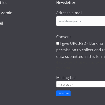
tiles
Newsletters
 Admin.
Adresse e-mail
il
Consent
I give URCB/SD - Burkina
permission to collect and 
data submitted in this form
Give consent that we may collec
your data.
Mailing List
- Select -
Souscrire