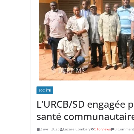
SOCIÉTÉ
L’URCB/SD engagée po
santé communautaire
2 avril 2025
Lazare Combary
516 Views
0 Comment