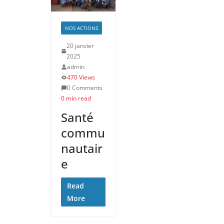
NOS ACTIONS
20 janvier
2025
admin
470 Views
0 Comments
0 min read
Santé
commu
nautair
e
Read
More