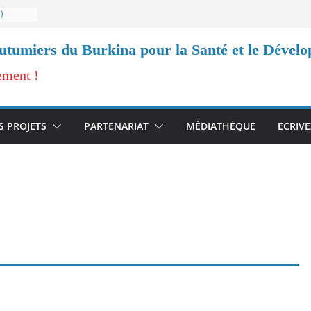
2）
ires
outumiers du Burkina pour la Santé et le Dével
ement
ement !
2）
ire.
S PROJETS
PARTENARIAT
MÉDIATHÈQUE
ECRIV
rojet
rgence
teur
à