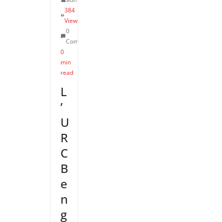
384
Views
0
Comments
0
min
read
L
’
U
R
C
B
e
n
g