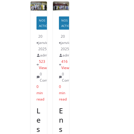
NOS
NOS
ACTIONS
ACTIONS
20
20
janvier
janvier
2025
2025
admin
admin
523
416
Views
Views
0
0
Comments
Comments
0
0
min
min
read
read
L
E
e
n
s
s