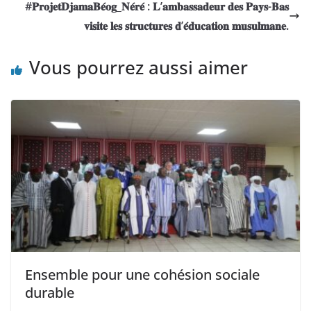
#𝐏𝐫𝐨𝐣𝐞𝐭𝐃𝐣𝐚𝐦𝐚𝐁𝐞́𝐨𝐠_𝐍𝐞́𝐫𝐞́ : 𝐋’𝐚𝐦𝐛𝐚𝐬𝐬𝐚𝐝𝐞𝐮𝐫 𝐝𝐞𝐬 𝐏𝐚𝐲𝐬-𝐁𝐚𝐬
𝐯𝐢𝐬𝐢𝐭𝐞 𝐥𝐞𝐬 𝐬𝐭𝐫𝐮𝐜𝐭𝐮𝐫𝐞𝐬 𝐝’𝐞́𝐝𝐮𝐜𝐚𝐭𝐢𝐨𝐧 𝐦𝐮𝐬𝐮𝐥𝐦𝐚𝐧𝐞.
Vous pourrez aussi aimer
Ensemble pour une cohésion sociale
durable