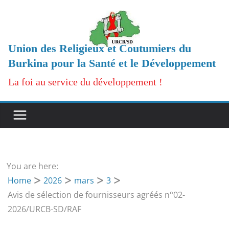
Passer
au
contenu
Union des Religieux et Coutumiers du
Burkina pour la Santé et le Développement
La foi au service du développement !
You are here:
Home
2026
mars
3
Avis de sélection de fournisseurs agréés n°02-
2026/URCB-SD/RAF