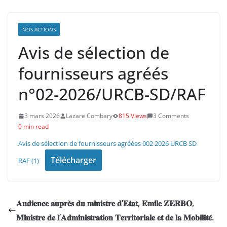
NOS ACTIONS
Avis de sélection de
fournisseurs agréés
n°02-2026/URCB-SD/RAF
3 mars 2026
Lazare Combary
815 Views
3 Comments
0 min read
Avis de sélection de fournisseurs agréées 002 2026 URCB SD
Télécharger
RAF (1)
𝐀𝐮𝐝𝐢𝐞𝐧𝐜𝐞 𝐚𝐮𝐩𝐫𝐞̀𝐬 𝐝𝐮 𝐦𝐢𝐧𝐢𝐬𝐭𝐫𝐞 𝐝’𝐄𝐭𝐚𝐭, 𝐄́𝐦𝐢𝐥𝐞 𝐙𝐄𝐑𝐁𝐎,
𝐌𝐢𝐧𝐢𝐬𝐭𝐫𝐞 𝐝𝐞 𝐥’𝐀𝐝𝐦𝐢𝐧𝐢𝐬𝐭𝐫𝐚𝐭𝐢𝐨𝐧 𝐓𝐞𝐫𝐫𝐢𝐭𝐨𝐫𝐢𝐚𝐥𝐞 𝐞𝐭 𝐝𝐞 𝐥𝐚 𝐌𝐨𝐛𝐢𝐥𝐢𝐭𝐞́.